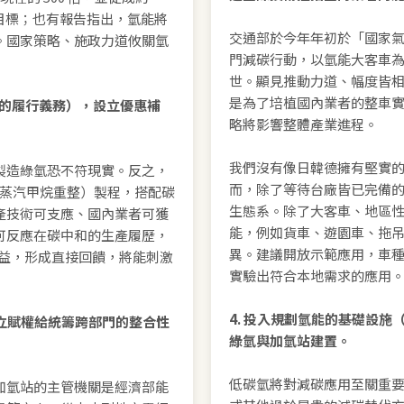
為目標；也有報告指出，氫能將
交通部於今年年初於「國家
。國家策略、施政力道攸關氫
門減碳行動，以氫能大客車為標
世。顯見推動力道、幅度皆
是為了培植國內業者的整車
條例的履行義務），設立優惠補
略將影響整體產業進程。
我們沒有像日韓德擁有堅實
製造綠氫恐不符現實。反之，
而，除了等待台廠皆已完備
ming 蒸汽甲烷重整）製程，搭配碳
生態系。除了大客車、地區
產技術可支應、國內業者可獲
能，例如貨車、遊園車、拖
可反應在碳中和的生產履歷，
異。建議開放示範應用，車
效益，形成直接回饋，將能刺激
實驗出符合本地需求的應用
4. 投入規劃氫能的基礎設
建立賦權給統籌跨部門的整合性
綠氫與加氫站建置。
低碳氫將對減碳應用至關重要，
加氫站的主管機關是經濟部能