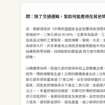
問：除了交通運輸，氫如何能應用在其他
答：根據環境部《中華民國國家溫室氣體排放清冊報
放組成中，二氧化碳佔 95.86%，主要來自能源
及高溫冶煉的工業製程，諸如煉鋼、玻璃、水泥、
為碳排大戶。許多業者為台灣經濟發展貢獻逾半世
設備更新等挑戰，採用創新的節能減 碳方案可解燃
契機。
以鋼鐵業為例，超過九成的碳排來自上游鋼鐵冶煉
成熟，傳統煉鋼每生產 1 公噸的鋼鐵會產出近 2 
氧化碳年排放量高達 37 億公噸，佔全球碳排量的 
氫氧，因氫氣燃燒後為水不產生二氧化碳，並能提
法之一。考量燃燒技術進程，初期可於傳統燃燒採
部分混氫燃料，長期採用氫氣全氧燃燒。自空氣燃
入氫氣，達到節省燃料、提高產量、減少碳排的目