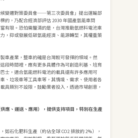
氣候變遷對策委員會──第三次委員會」提出運輸部
的，乃配合經濟部評估 2030 年國產氫能車問
相當有限。恐怕需釐清的是，台灣推動氫燃料電池車
實力，抑或發展低碳氫能經濟、能源轉型，其權重策
的製車產業，整車的確是台灣較可發揮的領域。然
的這段時間裡，應有更多具體作為可創造利基、培育
性巴士，適合氫能燃料電池的載具還有許多應用可
吊車、垃圾車等工具車等，其情境、需求、使用者各
種載具類別不設限，鼓勵業者投入，透過市場創意，
。
施（供應、運送、應用），提供支持項目，特別在生產
如石化肥料生產（約佔全球 CO2 排放的 2%），