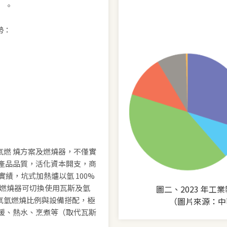
）。
勢：
氫氣燃 燒方案及燃燒器，不僅實
產品品質，活化資本開支，商
鋼實績，坑式加熱爐以氫 100%
更換燃燒器可切換使用瓦斯及氫
圖二、2023 年
氧氫燃燒比例與設備搭配，極
（圖片來源：中
暖、熱水、烹煮等（取代瓦斯