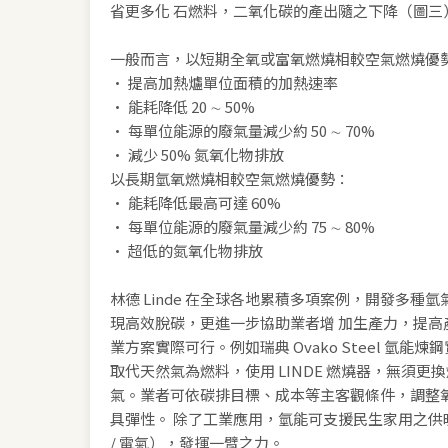
省更多化 石燃料，二氧化碳的產出隨之下降（圖三
一般而言，以短期全氧或富氧燃燒相較空氣燃燒優
• 提高加熱爐單位面積的加熱速率
• 能耗降低 20 ∼ 50%
• 每單位能源的廢氣量減少約 50 ∼ 70%
• 減少 50% 氮氧化物排放
以長期氫氧燃燒相較空氣燃燒優勢：
• 能耗降低最高可達 60%
• 每單位能源的廢氣量減少約 75 ∼ 80%
• 超低的氮氧化物排放
林德 Linde 在全球各地累積多項案例，開發多種
現高效脫碳，更進一步協助業者增 加生產力，提高
業方案實際可行。例如瑞典 Ovako Steel 氫能煉
取代天然氣為燃料，使用 LINDE 燃燒器，無須
氣。業者可依碳排目標、成本等主客觀條件，調整
具彈性。 除了工業應用，氫能可支援民生家用之供
/ 電氣），發揮一臂之力。