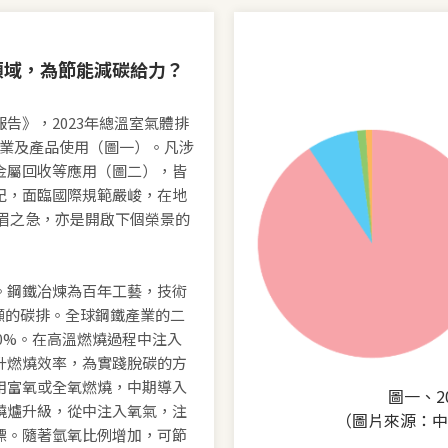
領域，為節能減碳給力？
告》，2023年總溫室氣體排
、工業及產品使用（圖一）。凡涉
金屬回收等應用（圖二），皆
紀，面臨國際規範嚴峻，在地
眉之急，亦是開啟下個榮景的
。鋼鐵冶煉為百年工藝，技術
公噸的碳排。全球鋼鐵產業的二
10%。在高溫燃燒過程中注入
升燃燒效率，為實踐脫碳的方
用富氧或全氧燃燒，中期導入
圖一、2
燒爐升級，從中注入氧氣，注
（圖片來源：中
標。隨著氫氧比例增加，可節