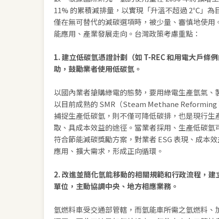
11% 的累積減排量，以實現「升溫不超過 2℃」
僅在無可替代的減碳選項時，被少量、審慎地使用
能應用、產業發展走向。台灣政策考慮重點：
1. 建立低碳氫憑證計劃（如 T-REC 和用電大戶
助，鼓勵業者使用低碳氫。
以國內業者搶購綠電的態勢，要用綠電生產氫氣、
以目前成熟的 SMR（Steam Methane Refor
捕捉生產低碳氫，則不僅可降低碳排，也是現行生
取、具成本效益的途徑。當業者採用、生產低碳氫
符合節能減碳獎勵方案，對業者 ESG 表現、成本
應用、擴大需求，形成正向循環。
2. 改進並簡化氫能移動的相關規範和行政流程，
單位，主動協調中央、地方相應業務。
氫燃料車受交通部管轄，而氫能車所需之氫燃料、