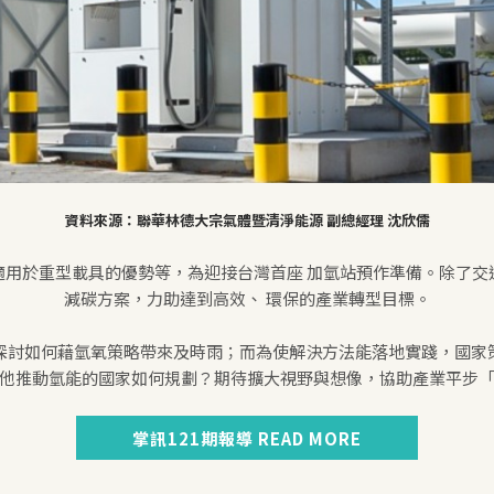
資料來源：聯華林德大宗氣體暨清淨能源 副總經理 沈欣儒
適用於重型載具的優勢等，為迎接台灣首座 加氫站預作準備。除了交
減碳方案，力助達到高效、 環保的產業轉型目標。
探討如何藉氫氧策略帶來及時雨；而為使解決方法能落地實踐，國家
他推動氫能的國家如何規劃？期待擴大視野與想像，協助產業平步
掌訊121期報導 READ MORE