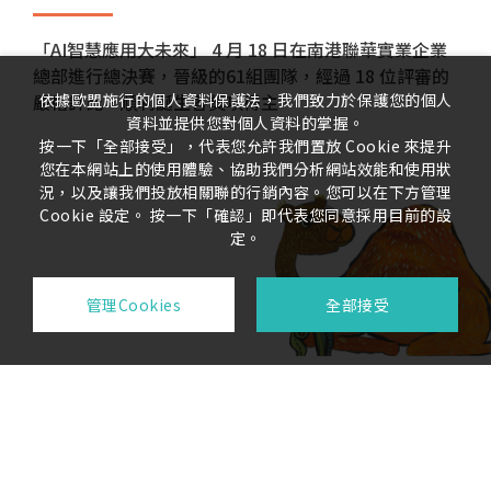
首次邀請65歲樂齡長者參與繪畫創作，本屆獲獎作品，
米麵食創意競賽 (2025.12.13)
「AI智慧應用大未來」 4 月 18 日在南港聯華實業企業
2024.11.23
回首20載，春風化雨育英才，『育』見永續新未來！
2020新北兒童藝術節 怪獸島
製成2026年桌曆，寄送全球同仁及合作夥伴。
比賽項目：炒麵、粥品、創意茶點
總部進行總決賽，晉級的61組團隊，經過 18 位評審的
南港聯華企業總部大樓
育秀盃創意獎伴隨臺灣數位科技及設計教育發展一路同
(新北大都會公園)
依據歐盟施行的個人資料保護法，我們致力於保護您的個人
嚴格評比，順利誕生各獎項得主。
永續進行式 綠色零添加
行。
演出劇團：萬花筒劇團
資料並提供您對個人資料的掌握。
...
...
按一下「全部接受」，代表您允許我們置放 Cookie 來提升
您在本網站上的使用體驗、協助我們分析網站效能和使用狀
況，以及讓我們投放相關聯的行銷內容。您可以在下方管理
Cookie 設定。 按一下「確認」即代表您同意採用目前的設
定。
管理Cookies
全部接受
地址：
115台北市南港區市民大道八段205號15樓