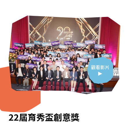
觀看影片
觀看影片
觀看影片
觀看影片
觀看影片
觀看影片
2025「駱駝奇遇記」聯華神
2025小小廚神料理爭霸戰
22屆育秀盃創意獎
育秀ESG - 無添加市集
育秀盃創意獎20周年紀念特輯
QQ王國尋鮮趣