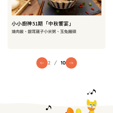
小小廚神51期「中秋饗宴」
燒肉飯、銀耳蓮子小米粥、玉兔饅頭
2
/
10