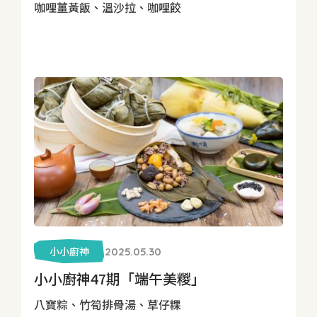
咖哩薑黃飯、溫沙拉、咖哩餃
小小廚神
2025.05.30
小小廚神47期「端午美糉」
八寶粽、竹筍排骨湯、草仔粿