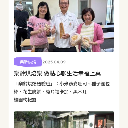
樂齡烘焙
2025.04.09
樂齡烘焙樂 做點心聊生活幸福上桌
「樂齡烘焙體驗班」：小米藜麥吐司、種子麵包
棒、花生脆餅、筍片福卡加、黑木耳
桂圓枸杞露