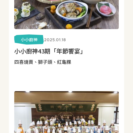
小小廚神
2025.01.18
小小廚神43期「年節饗宴」
四喜燒賣、獅子頭、紅龜粿