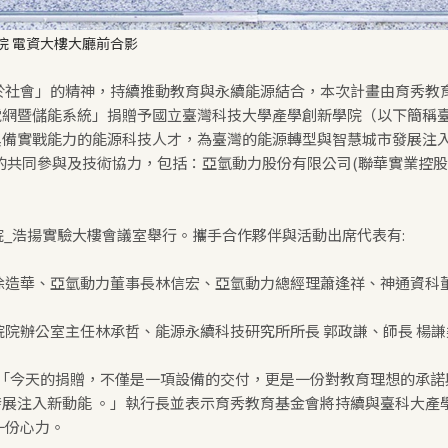
院 電資大樓大廳前合影
於社會」的精神，持續推動教育與永續能源結合，本次計畫由育秀教
網暨儲能系統」捐贈予國立臺灣科技大學產學創新學院（以下簡稱臺
備實戰能力的能源科技人才，為臺灣的能源轉型與智慧城市發展注入
共同參與及技術協力，包括：亞氫動力股份有限公司(聯華實業控股)
院_浩揚實驗大樓會議室舉行。攜手合作夥伴與活動出席代表有:
徐造華、亞氫動力董事長林信宏、亞氫動力總經理蕭逢祥、神通資科
辦公室主任林承哲、能源永續科技研究所所長 郭政謙、師長 楊謙
：「今天的捐贈，不僅是一項設備的交付，更是一份對教育理想的承
展注入新動能 。」執行長並表示育秀教育基金會將持續與臺科大產
一份心力。