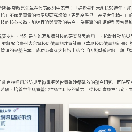
所長 郭政謙先生在代表致詞中表示：「適逢臺科大創校50週年，
系統』不僅是寶貴的教學與研究設備，更是產學界『產學合作精神』
科技的核心技術，加速理論與實務的結合，為臺灣的能源轉型與智慧
重要支柱，特別是在能源永續科技的研究發展應用上，協助推動防災
 ，並將配合臺科大台電校園微電網建置計畫（華夏校園微電網計畫
源管理的完整方案，成功為臺科大打造出結合「防災型微電網」與「
是能直接運用於防災型微電網與智慧綠建築能效的整合研究，同時配
套系統，培養學生具備整合性綠色科技的能力，從校園實驗室出發，