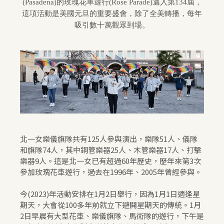
(Pasadena)的玫瑰花車遊行(Rose Parade)邁入第134屆，
這項活動是美國元旦的重要盛會，除了全美轉播，每年
吸引數十萬觀眾到場。
北一女樂儀旗隊共有125人參與演出，樂隊51人、儀隊
和旗隊74人，其中銅管樂器25人、木管樂器17人、打擊
樂器9人。這是北一女已有超過60年歷史，歷年來第3次
參加玫瑰花車遊行，過去在1996年、2005年曾經參與。
今(2023)年活動安排在1月2日舉行，因為1月1日適逢星
期天，大會從100多年前就立下避開星期天的傳統。1月
2日早晨有大型花車、樂儀旗隊、馬術隊的遊行，下午是