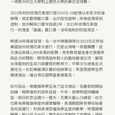
一場賓州州立大學對上猶他大學的美式足球賽。
2022年初的玫瑰花車遊行是COVID-19疫情以來首次恢復
辦理，規定觀眾戴口罩、出示陰性證明；所幸疫情受到
控制，加州解除口罩令超過1年，2023年玫瑰花車遊
行，則僅是「建議」戴口罩，沒有強制的防疫規定。
暌違18年再度登場，北一女中樂儀旗隊在2023元旦參加
美國加州玫瑰花車大遊行，也是台灣唯一受邀團體，這
次演出高達2,000多萬的經費，育秀教育基金會也受邀參
與此次的贊助，期待透過年輕人的藝術展演交流，展現
台灣蓬勃的生命力與優質的教育力；中華文化總會此次
擔任北一女赴美展演計畫的協辦單位，希望透過學生們
精湛演出，讓台灣在國際盛會被看見。
校方指出，樂儀旗隊學生為了這次演出，從暑假就開始
訓練，開學後則利用早自習、午休、放學時間持續練
習，假日則空出週六一整天，花費大量心力練習，校方
也將為樂儀旗隊提供課業輔導，表演期間將有學校秘書
及校長隨行，利用表演空檔為學生提供數學、物理課業
輔導，所以這次出行，學生的行李箱除了衣服外，還有