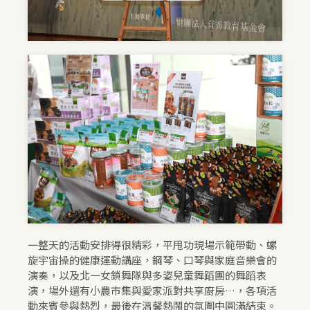
一整天的活動安排得很精彩，平甩功現場示範帶動、螺
旋宇宙操的健康運動講座，鋼琴、口琴與家庭音樂會的
演奏，以及北一女鎖舞隊與多姿兒童舞蹈團的舞蹈表
演，場外還有小農市集與愛家派對共享廚房…，各項活
動來賓參與熱烈，最後在溫馨熱鬧的氛圍中圓滿結束。