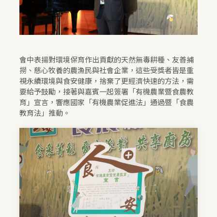
會中表揚對環境保育作出貢獻的天然無毒耕種、友善捕
撈、慈心牧養的農漁民與社會企業，這些受獎者皆是重
視永續環境與食安健康，捨棄了更經濟快速的方法，需
要給予鼓勵，接著與嘉賓一起簽署「有機農業暨食農教
育」宣言，響應國家「有機農業促進法」通過暨「食農
教育法」推動。