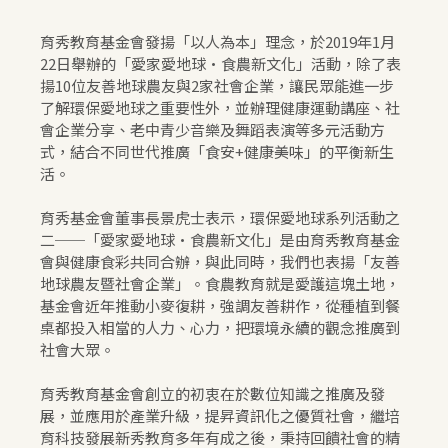
育秀教育基金會發揚「以人為本」理念，於2019年1月
22日舉辦的「愛家愛地球•食農新文化」活動，除了表
揚10位友善地球農友與2家社會企業，讓民眾能進一步
了解環保愛地球之重要性外，並辦理健康運動講座、社
會企業分享、老中青少音樂及舞蹈表演等多元活動方
式，結合不同世代推廣「食安+健康美味」的平衡新生
活。
育秀基金會董事長景虎士表示，環保愛地球系列活動之
二──「愛家愛地球•食農新文化」是由育秀教育基金
會與健康食彩共同合辦，與此同時，我們也表揚「友善
地球農友暨社會企業」。食農教育就是愛護這塊土地，
基金會近年推動小麥復耕，強調友善耕作，從種植到餐
桌都投入相當的人力、心力，把環境永續的觀念推廣到
社會大眾。
育秀教育基金會創立的初衷在於數位知識之推廣及發
展，並應用於產業升級，提昇資訊化之優質社會，繼培
育科技發展新秀教育多年有成之後，秉持回饋社會的精