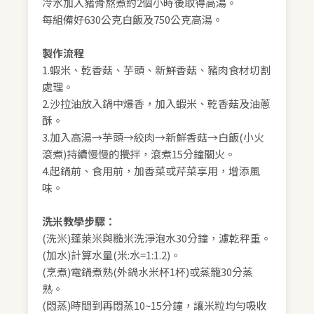
冷水加入豬骨熬煮約2個小時後取得高湯。
每組備好630公克白飯及750公克高湯。
製作流程
1.蝦米、乾香菇、芋頭、新鮮香菇、豬肉食材切割
處理。
2.沙拉油放入鍋中爆香，加入蝦米、乾香菇及油蔥
酥。
3.加入高湯→芋頭→絞肉→新鮮香菇→白飯(小火
滾煮)持續慢慢的攪拌，滾煮15分鐘關火。
4.起鍋前、食用前，加香菜或芹菜享用，增添風
味。
洗米教學步驟：
(洗米)蓬萊米與糙米洗淨泡水30分鐘，濾乾秤重。
(加水)計算水量(米:水=1:1.2)。
(烹煮)電鍋煮熟(外鍋水米杯1杯)或蒸籠30分蒸
熟。
(悶蒸)時間到再悶蒸10~15分鐘，讓米粒均勻吸收