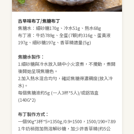
古早味布丁/焦糖布丁
焦糖水：細砂糖170g、冷水51g、熱水68g
布丁液：牛奶789g、全蛋(7顆)約316g、蛋黃液
197g、細砂糖197g、香草精適量(5g)
焦糖水製作：
1.細砂糖與冷水放入鍋中小火滾煮，不攪動，煮開
後開始呈現焦糖色。
2.加入熱水混合均勻，確認焦糖得濃稠度(放入冷
水)。
每個焦糖液約5g (一人3杯*5人)/或鋁箔盒
(140G*2)
布丁製作方式：
一個90g*3杯*5=1350g/0.9=1500，1500/190=7.89
1.牛奶稍微加熱溶解砂糖，加少許香草精(約5公