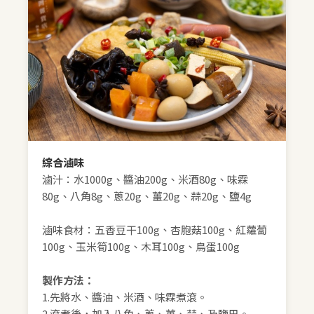
綜合滷味
滷汁：水1000g、醬油200g、米酒80g、味霖
80g、八角8g、蔥20g、薑20g、蒜20g、鹽4g
滷味食材：五香豆干100g、杏胞菇100g、紅蘿蔔
100g、玉米筍100g、木耳100g、鳥蛋100g
製作方法：
1.先將水、醬油、米酒、味霖煮滾。
2.滾煮後，加入八角、蔥、薑、蒜、及鹽巴。