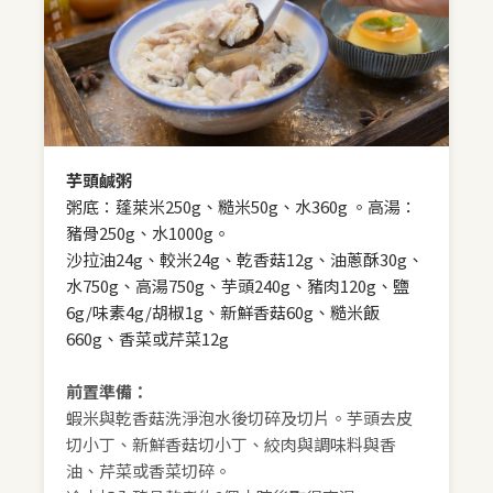
芋頭鹹粥
粥底：蓬萊米250g、糙米50g、水360g 。高湯：
豬骨250g、水1000g。
沙拉油24g、較米24g、乾香菇12g、油蔥酥30g、
水750g、高湯750g、芋頭240g、豬肉120g、鹽
6g/味素4g/胡椒1g、新鮮香菇60g、糙米飯
660g、香菜或芹菜12g
前置準備：
蝦米與乾香菇洗淨泡水後切碎及切片。芋頭去皮
切小丁、新鮮香菇切小丁、絞肉與調味料與香
油、芹菜或香菜切碎。