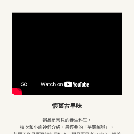
懷舊古早味
粥品是常見的養生料理，
這次和小廚神們介紹，最經典的「芋頭鹹粥」，