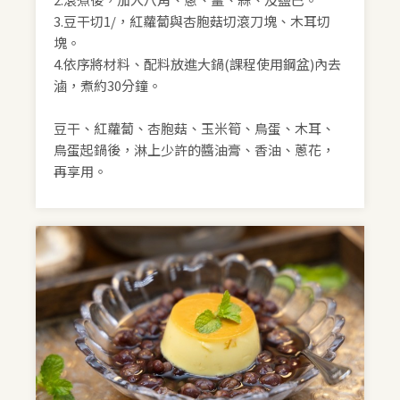
3.豆干切1/，紅蘿蔔與杏胞菇切滾刀塊、木耳切
塊。
4.依序將材料、配料放進大鍋(課程使用鋼盆)內去
滷，煮約30分鐘。
豆干、紅蘿蔔、杏胞菇、玉米筍、鳥蛋、木耳、
鳥蛋起鍋後，淋上少許的醬油膏、香油、蔥花，
再享用。