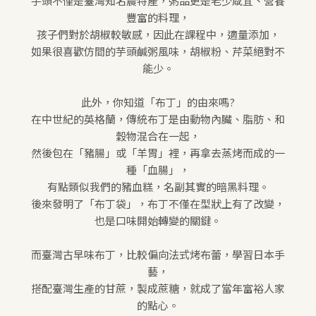
芋頭不僅是臺灣知名農特產，粥品更是老少咸宜、營養
豐富的料理，
孩子們對於胡椒較敏感，因此在課程中，適量添加，
如果很喜歡仿間的芋頭鹹粥風味，胡椒粉、芹菜絕對不
能少。
此外，你知道「布丁」的由來嗎?
在中世紀的英格蘭，傳統布丁是由動物內臟、脂肪、和
穀物混合在一起，
然後包在「豬腸」或「羊胃」裡，再拿去蒸烤而成的一
種「血腸」，
有點類似我們的豬血糕，名副其實的暗黑料理。
後來發明了「布丁袋」，布丁不僅在型狀上有了改變，
也是口味開始轉變的關鍵。
而臺灣古早味布丁，比較偏向法式烤布蕾，學習日本手
藝，
搭配臺灣生產的甘蔗，製成蔗糖，就成了當年富裕人家
的點心。