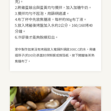
克)。
2.將雞蛋敲出與蛋黃均勻攪拌，加入加糖牛奶。
3.攪拌均勻不起泡，用篩網過濾。
4.布丁杯中先放焦糖液，每杯約90g布丁液。
5.放入烤箱後烤盤加入水約2公分，160/160烤40
分鐘。
6.冷卻後才能夠脫模扣出。
家中製作如果沒有烤箱放入電鍋外鍋放300C.C的水，旁邊
插筷子(約30分)表面封保鮮膜或錫箔紙，按下開關後蒸熟
焦糖布丁。