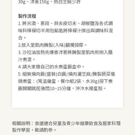
30g、洋蔥150g、熟白芝麻少許
製作流程
1. 將米酒、蔥段、蒜去皮切末、胡椒鹽及各式調
味料檸檬切半用包餡匙將檸檬汁擠出與調味料混
合。
2.放入里肌肉醃製(入味)翻攪按摩。
3. 沙拉油加熱先爆香洋蔥將醃製里肌肉煎倒入醬
汁煮滾。
4. 請大家撥自己的水煮蛋飯盒中。
5. 組裝燒肉飯(盛裝)白飯/燒肉灑芝麻/醃製蔬菜電
鍋煮蛋：(常溫雞蛋、餐巾紙2張、水30g)按下煮
飯開關跳起後悶10~15分鐘，沖冷水撥蛋殼。
相關說明：食譜適合兒童及青少年健康飲食及居家料理
製作學習，敬請酌參。