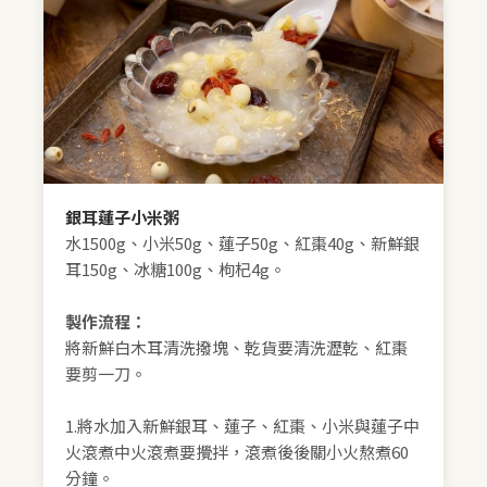
銀耳蓮子小米粥
水1500g、小米50g、蓮子50g、紅棗40g、新鮮銀
耳150g、冰糖100g、枸杞4g。
製作流程：
將新鮮白木耳清洗撥塊、乾貨要清洗瀝乾、紅棗
要剪一刀。
1.將水加入新鮮銀耳、蓮子、紅棗、小米與蓮子中
火滾煮中火滾煮要攪拌，滾煮後後關小火熬煮60
分鐘。