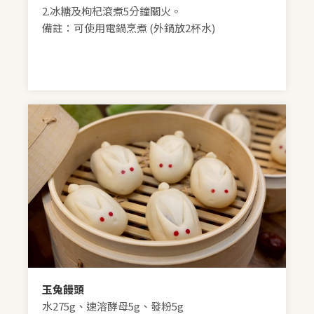
2.冰糖及枸杞滾煮5分鐘關火。
備註：可使用電鍋烹煮 (外鍋放2杯水)
玉兔饅頭
水275g、速溶酵母5g、發粉5g