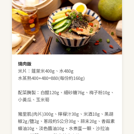
燒肉飯
米片：蓬萊米400g、水480g
水蒸熟400+480=880(每份約160g)
配菜醃製：白醋120g、細砂糖76g、梅子粉10g、
小黃瓜、玉米筍
豬里肌(肉片)300g、檸檬汁30g、米酒10g、黑胡
椒2g/鹽2g、蔥段約5公分30g、蒜末20g、香菇素
蠔油10g、淡色醬油10g、水煮蛋一顆、沙拉油