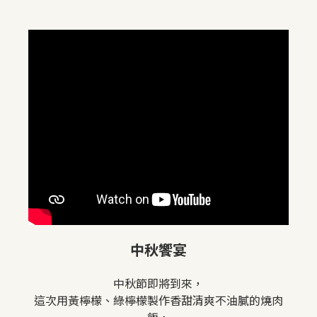
中秋饗宴
中秋節即將到來，
這次用黃檸檬、綠檸檬製作香甜清爽不油膩的燒肉