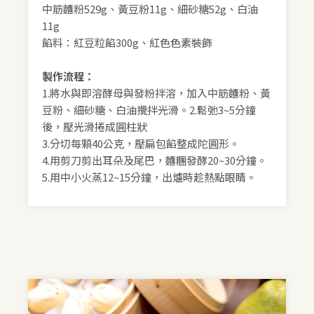
中筋麵粉529g、黃豆粉11g、細砂糖52g、白油
11g
餡料：紅豆粒餡300g、紅色色素裝飾
製作流程：
1.將水與即溶酵母與發粉拌溶，加入中筋麵粉、黃
豆粉、細砂糖、白油攪拌光滑。2.鬆弛3~5分鐘
後，壓光滑捲成圓柱狀
3.分切每顆40公克，壓扁包餡整成陀圓形。
4.用剪刀剪出耳朵及尾巴，麵糰發酵20~30分鐘。
5.用中小火蒸12~15分鐘，出爐時趁熱點眼睛。