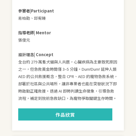
參賽者|Participant
易柏勛、邱宥臻
指導老師| Mentor
張俊元
設計理念| Concept
全台約 279 萬隻犬貓與人共居，心臟疾病為主要致死原因
之一，但急救黃金時間僅 3–5 分鐘。Dum!Dum! 延伸人類
AED 的公共救援概念，整合 CPR、AED 的寵物急救系統，
部署於社區與公共場所，讓非專業者也能在突發狀況下即
時啟動正確救援。透過 AI 即時判讀生命徵象，引導急救
流程，補足到院前急救缺口，為寵物爭取關鍵生存時間。
作品欣賞