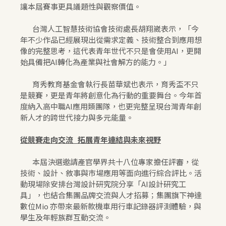
讓本屆賽事更具議題性與觀察價值。
台灣人工智慧技術協會技術處長胡翔崴表示，「今
年不少作品已經展現出從需求定義、技術整合到應用想
像的完整思考，這代表青年世代不只是會使用AI，更開
始具備把AI轉化為產業與社會解方的能力。」
育秀教育基金會執行長苗華斌也表示，育秀盃不只
是競賽，更是青年將創意化為行動的重要舞台。今年首
度納入高中職AI應用類團隊，也更完整呈現台灣青年創
新人才的跨世代接力與多元能量。
從競賽走向交流 拓展青年連結與未來視野
本屆決選邀請產官學界共十八位專家擔任評審，從
技術、設計、敘事與市場應用等面向進行綜合評比。活
動現場除安排台灣設計研究院分享「AI設計研究工
具」，也結合集團品牌交流與人才招募；集團旗下神達
數位Mio 亦帶來最新款機車用行車記錄器評測體驗，與
學生及年輕族群互動交流。