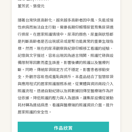
董芳武、張俊元
隨著台灣快速高齡化，越來越多高齡者因中風、失能或慢
性疾病而無法自主行動，需要長期仰賴導尿管育集尿袋進
行排尿。在居家照護情境中，尿液的顏色，尿量與狀態都
是判斷高齡者是否出現感染或是腎功能異常的重要生理指
標。然而，現在的尿液觀察與紀錄仰賴移工看護的經驗、
記憶與文字描述，容易出現因為語言隔閡、照護忙碌與設
備限制等因數而產生誤差，影響後續的照護以及醫療判
斷。同時，傳統尿袋固定方式不穩定，影響患者移動安
全，外觀亦容易造成羞恥與排斥。本產品結合了智慧尿袋
與應用程式的居家照護服務系統，從實體與資訊兩段介入
照護流程。透過自動紀錄以及將數據回傳至醫療端作為評
估依據，降低照護的壓力與人為錯誤，讓集尿設備從被動
耗材轉為連結病患、看護與醫療端的照護資訊介面，提升
居家照護的安全性。
作品欣賞