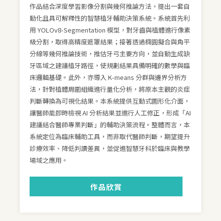
作品結合深度學習影像分割與幾何推論方法，提出一套自
動化且具可解釋性的智慧植牙輔助決策系統。系統首先利
用 YOLOv8-Segmentation 模型，對牙齒與植體進行像素
級分割，取得高精度遮罩結果；接著透過橢圓擬合與角平
分線等幾何推論技術，推估牙弓主要方向，並自動生成缺
牙區域之建議植牙路徑，使規劃結果具備明確的數學與臨
床邏輯基礎。此外，亦導入 K-means 分群與邊界分析方
法，針對植體周圍組織進行量化分析，將原本主觀的炎症
判斷轉換為可視化結果。本系統提供互動式圖形化介面，
讓醫師能即時檢視 AI 分析結果並進行人工修正，形成「AI
建議結合醫師專業判斷」的輔助決策流程。整體而言，本
系統定位為臨床輔助工具，而非取代醫師判斷，期望提升
診療效率、降低判讀差異，並促進智慧牙科於臨床與教學
場域之應用。
作品欣賞