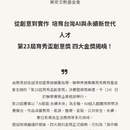
美安文教基金會
從創意到實作 培育台灣AI與永續新世代
人才
第23屆育秀盃創意獎 四大金獎揭曉
！
由教育部及經濟部產業發展署指導、聯華神通集團育秀教育基金
會主辦的「第23屆育秀盃創意獎」決賽暨頒獎典禮，今（24）日
於聯華實業企業總部舉行。
第23屆賽事以「AI賦能 永續未來」為主軸，60組入圍團隊齊聚決
賽舞台，作品涵蓋教育、能源、醫療、金融、公共安全、永續、
數位影像及生活應用等多元領域。
歷經現場嚴謹評選後，四大類別金獎正式揭曉，分別為「高中職