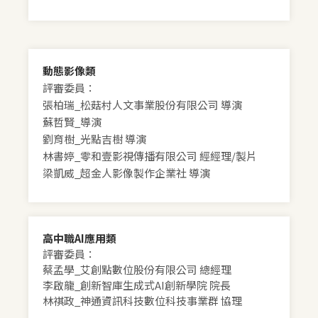
動態影像類
評審委員：
張柏瑞_松菇村人文事業股份有限公司 導演
蘇哲賢_導演
劉育樹_光點吉樹 導演
林書婷_零和壹影視傳播有限公司 經經理/製片
梁凱威_超金人影像製作企業社 導演
高中職AI應用類
評審委員：
蔡孟學_艾創點數位股份有限公司 總經理
李啟龍_
創新智庫生成式AI創新學院 院長
林祺政_
神通資訊科技數位科技事業群 協理