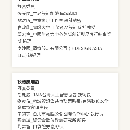
評審委員：
張光民_世界設計組織 區域顧問
林炳昕_林意象現工作室 設計總監
官政能_實踐大學 工業產品設計系所 教授
邱宏祥_中國生產力中心跨域創新與品牌行銷事業
部 協理
李建國_藝符設計有限公司 (iF DESIGN ASIA
Ltd.) 總經理
軟體應用類
評審委員：
胡翔崴_TAIA台灣人工智慧協會 技術長
劉彥伯_精誠資訊公共事務策略長/台灣數位安全
發展協會理事長
李鎮宇_台北市電腦公會國際合作中心 執行長
張育誠_資策會數位教育研究所 所長
陶韻智_口袋證券 創辦人