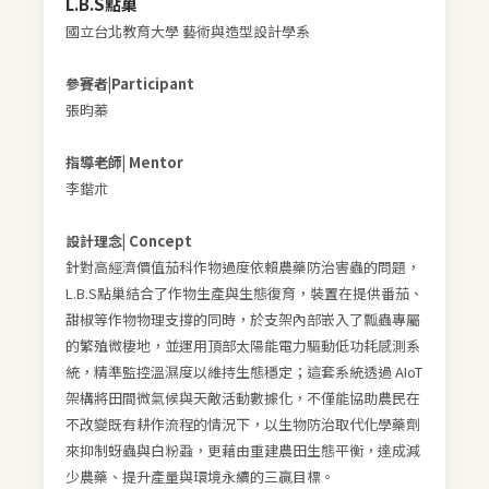
L.B.S點巢
國立台北教育大學 藝術與造型設計學系
參賽者|Participant
張昀蓁
指導老師| Mentor
李鍇朮
設計理念| Concept
針對高經濟價值茄科作物過度依賴農藥防治害蟲的問題，
L.B.S點巢結合了作物生產與生態復育，裝置在提供番茄、
甜椒等作物物理支撐的同時，於支架內部嵌入了瓢蟲專屬
的繁殖微棲地，並運用頂部太陽能電力驅動低功耗感測系
統，精準監控溫濕度以維持生態穩定；這套系統透過 AIoT
架構將田間微氣候與天敵活動數據化，不僅能協助農民在
不改變既有耕作流程的情況下，以生物防治取代化學藥劑
來抑制蚜蟲與白粉蝨，更藉由重建農田生態平衡，達成減
少農藥、提升產量與環境永續的三贏目標。