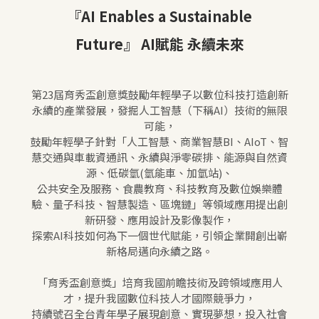
『AI Enables a Sustainable
Future』
AI賦能 永續未來
第23屆育秀盃創意獎鼓勵年輕學子以數位科技打造創新
永續的產業發展，發掘人工智慧（下稱AI）技術的無限
可能，
鼓勵年輕學子針對「人工智慧、商業智慧BI、AIoT、智
慧交通與車載資通訊、永續與淨零碳排、能源與自然資
源、低碳氫(氫能車、加氫站)、
公共安全及服務、食農教育、科技教育及數位娛樂體
驗、量子科技、智慧製造、區塊鏈」等領域應用提出創
新研發、應用設計及影像製作，
探索AI科技如何為下一個世代賦能，引領企業開創出嶄
新格局邁向永續之路。
「育秀盃創意獎」培育我國前瞻技術及跨領域應用人
才，提升我國數位科技人才國際競爭力，
持續號召全台青年學子展現創意、實現夢想，投入社會