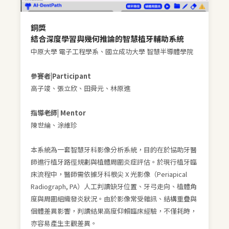
銅獎
結合深度學習與幾何推論的智慧植牙輔助系統
中原大學 電子工程學系、國立成功大學 智慧半導體學院
參賽者|Participant
高子竣、張立欣、田舜元、林原進
指導老師| Mentor
陳世綸、涂維珍
本系統為一套智慧牙科影像分析系統，目的在於協助牙醫
師進行植牙路徑規劃與植體周圍炎症評估。於現行植牙臨
床流程中，醫師需依據牙科根尖 X 光影像（Periapical
Radiograph, PA）人工判讀缺牙位置、牙弓走向、植體角
度與周圍組織發炎狀況。由於影像常受雜訊、結構重疊與
個體差異影響，判讀結果高度仰賴臨床經驗，不僅耗時，
亦容易產生主觀差異。