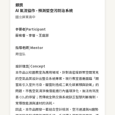
銀獎
AI 氣流協作 - 預測型空污防治系統
國立屏東高中
參賽者|Participant
蘇宥睿、李晉、
王庭菲
指導老師| Mentor
周佳弘
設計理念| Concept
本作品以校園教室為應用場域，針對高密度群聚空間常見
的空氣品質設計出整合系統專案。現行教室普遍面臨「開
窗易引入室外污染，關窗則造成二氧化碳累積與缺氧」的
問題。市售空氣清淨機僅能進行內循環淨化，無法有效改
善 CO₂的停留；而傳統全熱交換系統缺乏智慧判斷機制，
常導致能源與濾材的消耗。
因此，本作品開發一套結合空計檢測、空污過濾與AI趨勢