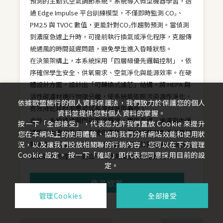
預測的主動式空氣調節系統。系統導入微型機器學習，透
過 Edge Impulse 平台訓練模型，不僅即時監測 CO₂、
PM2.5 與 TVOC 數值，更能針對CO₂作趨勢預測。當偵測
到濃度急遽上升時，可提前執行換氣或淨化程序，克服傳
統通風的時間延遲問題，避免學生進入昏睡狀態。
在決策架構上，本系統採用「四層級優先邏輯控制」，依
序確保學生安全、供氧需求、空氣淨化與能源效率。在硬
體設計方面，設計出「可轉換式濾芯」結構，將 HEPA 與
活性碳濾材進行物理分離，使系統能依照污染源作淨化，
依據歐盟施行的個人資料保護法，我們致力於保護您的個人
有效降低耗材浪費並延長濾材使用壽命。
資料並提供您對個人資料的掌握。
此外，系統透過閘門與氣流導控，實現直通、過濾與內循
按一下「全部接受」，代表您允許我們置放 Cookie 來提升
環等三大運作模式，在確保空氣品質的同時避免不必要的
您在本網站上的使用體驗、協助我們分析網站效能和使用狀
況，以及讓我們投放相關聯的行銷內容。您可以在下方管理
熱負載與耗電量。整體而言，本專案設計整合 AI、感測、
Cookie 設定。 按一下「確認」即代表您同意採用目前的設
結構與氣流控制，建立一套預測型空污防治系統。
定。
作品欣賞
管理Cookies
全部接受