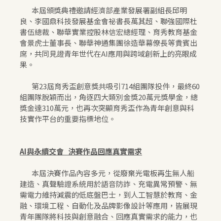
本屆頒獎典禮邀請經濟部產業發展署副組長邱明
良、李國鼎科技發展基金會祕書長萬其超、聯強國際杜
書伍總裁、聯華實業控股林信宏總經理、育秀教育基金
會景虎士董事長、聯華神通集團徐造華幕僚長等貴賓出
席，共同見證青年世代在AI應用與跨域創新上的亮眼成
果。
第23屆育秀盃創意獎共吸引714組團隊投件，最終60
組團隊脫穎而出，角逐四大類別金獎20萬元獎學金，總
獎金達310萬元，也再次突顯育秀盃作為青年創意與科
技實作平台的重要指標地位。
AI與永續交會 決賽作品回應真實需求
本屆決賽作品內容多元，從廢棄光電板再生無人船
建造、真聲驗證系統用於語音防詐、充電異常預警、無
需電力維持減震的低底盤巴士，到人工智慧於教育、金
融、環境工程、自動化及品牌影像設計等應用，皆展現
青年團隊將科技與創意融合、回應真實需求的能力，也