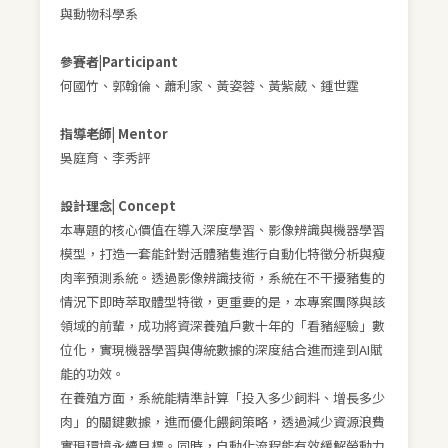
與動物科學系
參賽者|Participant
何國竹、郭翰倫、蕭利家、黃姿蓉、黃紫葳、鍾世霆
指導老師| Mentor
吳庭育、李秀評
設計理念| Concept
本專題的核心價值在導入深度學習、影像辨識與機器學習
模型，打造一套能針對活體豬隻進行自動化特徵分析與瘦
肉率預測系統。透過影像辨識技術，系統在不干擾豬隻的
情況下即時萃取體型特徵，更重要的是，本專案團隊與該
領域的前輩，成功將資深養殖戶數十年的「看豬經驗」數
位化，實現機器學習與傳統數據的深度結合進而達到AI賦
能的功效。
在養殖方面，系統能精準計算「投入多少飼料、增長多少
肉」的關鍵數據，進而優化餵飼策略，透過減少資源浪費
實現環境永續目標。同時，自動化流程能有效緩解勞動力