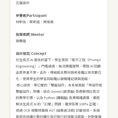
花蓮高中
參賽者|Participant
林昕佑、蔡昕諾、葉陽甫
指導老師| Mentor
趙義雄
設計理念| Concept
在生成式 AI 普及的當下，學生常因「提示工程（Prompt
Engineering）」門檻過高，無法精確提問，導致 AI 回饋
品質參差不齊。此外，傳統紙本教材與考卷難以有效數位
化，使得學生的學習弱點難以被精確紀錄與追蹤。
核心技術：零幻覺的「雙腦協作」本系統首創「神經符號
雙腦協作」架構，結合 Gemini (語意腦) 負責蘇格拉底式
的教學引導，以及 Python (邏輯腦) 負責精確運算，徹底
解決生成式 AI 的「幻覺」問題，確保答案 100% 正確。
透過 OCR 視覺辨識與 AST (抽象語法樹) 診斷技術，系統
能將非結構化教材轉化為可執行的演算法題庫。針對複雜