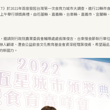
EXT》於2021年首度發起台灣第一次食育力城市大調查，進行22縣市
4日上午舉行頒獎典禮，由花蓮縣、嘉義縣、台東縣、嘉義市、宜蘭縣
會」，邀請到行政院農業委員會輔導處處長陳俊言、台東慢食節執行單
辦人顧瑋、灃食公益飲食文化教育基金會資深經理葉俊甫，希望藉此
的新國力。