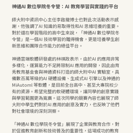
神通AI 數位學院冬令營：AI 教育學習與實踐的平台
師大附中資訊中心主任李啟龍博士也對此次活動表示感
謝，他強調了AI 知識的易取得性和AI 思維培養的重要。
對於還在學習階段的高中生來說，「神通AI 數位學院冬
令營」是一個AI 技術學習的難得機會，更是培養學生創
新思維和團隊合作能力的絕佳平台。
神通雲端軟體研發處的林祺政表示，由於AI 的應用非常
多樣化，運算能力不足將限制AI 應用的開發，因此由育
秀教育基金會與神通資科打造的師大附中AI 實驗室，具
備數百萬等級的AI 硬體設備、生成式AI 引擎以及神通的
MiAutoml 等軟體，是目前全台高中、甚至大專院校少
有的資源。希望完整的軟硬體環境，讓同學的創意實踐
與學習範圍更為寬廣。這次同學的競賽內容也展現了師
大附中學生們對於AI 應用的創意及實力，也反映了他們
對社會環境的深刻洞察。
「神通AI 數位學院冬令營」展現了企業與教育合作，對
於促進教育創新和技術普及的重要性，這場成功的教育