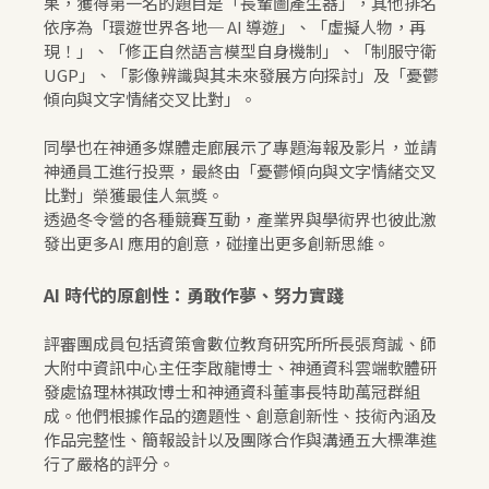
果，獲得第一名的題目是「長輩圖產生器」，其他排名
依序為「環遊世界各地─ AI 導遊」、「虛擬人物，再
現！」、「修正自然語言模型自身機制」、「制服守衛
UGP」、「影像辨識與其未來發展方向探討」及「憂鬱
傾向與文字情緒交叉比對」。
同學也在神通多媒體走廊展示了專題海報及影片，並請
神通員工進行投票，最終由「憂鬱傾向與文字情緒交叉
比對」榮獲最佳人氣獎。
透過冬令營的各種競賽互動，產業界與學術界也彼此激
發出更多AI 應用的創意，碰撞出更多創新思維。
AI 時代的原創性：勇敢作夢、努力實踐
評審團成員包括資策會數位教育研究所所長張育誠、師
大附中資訊中心主任李啟龍博士、神通資科雲端軟體研
發處協理林祺政博士和神通資科董事長特助萬冠群組
成。他們根據作品的適題性、創意創新性、技術內涵及
作品完整性、簡報設計以及團隊合作與溝通五大標準進
行了嚴格的評分。