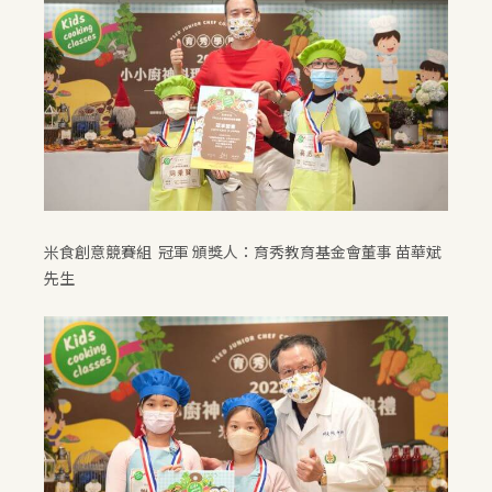
米食創意競賽組 冠軍 頒獎人：育秀教育基金會董事 苗華斌
先生