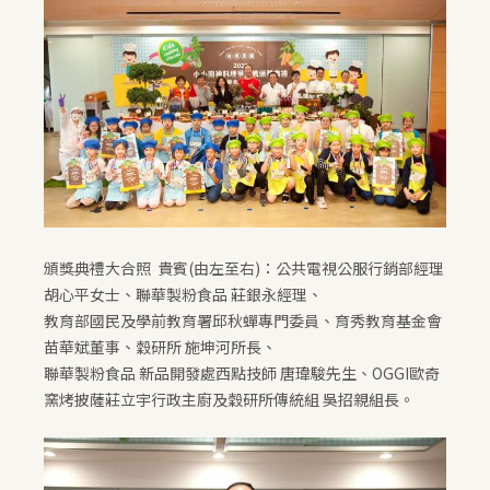
頒獎典禮大合照 貴賓(由左至右)：公共電視公服行銷部經理
胡心平女士、聯華製粉食品 莊銀永經理、
教育部國民及學前教育署邱秋蟬專門委員、育秀教育基金會
苗華斌董事、穀研所 施坤河所長、
聯華製粉食品 新品開發處西點技師 唐瑋駿先生、OGGI歐奇
窯烤披薩莊立宇行政主廚及穀研所傳統組 吳招親組長。