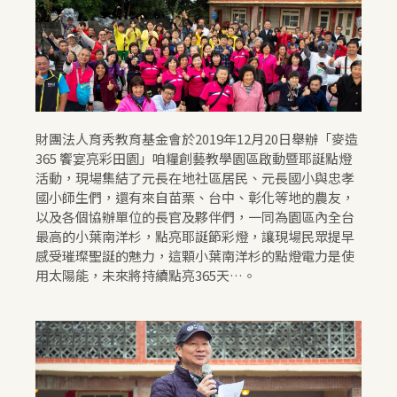
財團法人育秀教育基金會於2019年12月20日舉辦「麥造
365 饗宴亮彩田園」咱糧創藝教學園區啟動暨耶誕點燈
活動，現場集結了元長在地社區居民、元長國小與忠孝
國小師生們，還有來自苗栗、台中、彰化等地的農友，
以及各個協辦單位的長官及夥伴們，一同為園區內全台
最高的小葉南洋杉，點亮耶誕節彩燈，讓現場民眾提早
感受璀璨聖誕的魅力，這顆小葉南洋杉的點燈電力是使
用太陽能，未來將持續點亮365天…。