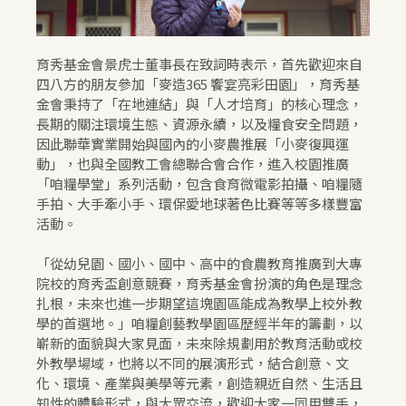
育秀基金會景虎士董事長在致詞時表示，首先歡迎來自
四八方的朋友參加「麥造365 饗宴亮彩田園」，育秀基
金會秉持了「在地連結」與「人才培育」的核心理念，
長期的關注環境生態、資源永續，以及糧食安全問題，
因此聯華實業開始與國內的小麥農推展「小麥復興運
動」，也與全國教工會總聯合會合作，進入校園推廣
「咱糧學堂」系列活動，包含食育微電影拍攝、咱糧隨
手拍、大手牽小手、環保愛地球著色比賽等等多樣豐富
活動。
「從幼兒園、國小、國中、高中的食農教育推廣到大專
院校的育秀盃創意競賽，育秀基金會扮演的角色是理念
扎根，未來也進一步期望這塊園區能成為教學上校外教
學的首選地。」咱糧創藝教學園區歷經半年的籌劃，以
嶄新的面貌與大家見面，未來除規劃用於教育活動或校
外教學場域，也將以不同的展演形式，結合創意、文
化、環境、產業與美學等元素，創造親近自然、生活且
知性的體驗形式，與大眾交流，歡迎大家一同用雙手，