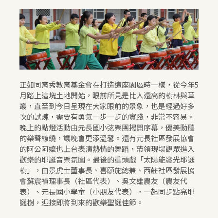
正如同育秀教育基金會在打造這座園區時一樣，從今年5
月踏上這塊土地開始，眼前所見是比人還高的樹林與草
叢，直至到今日呈現在大家眼前的景象，也是經過好多
次的試煉，需要有勇氣一步一步的實踐，非常不容易。
晚上的點燈活動由元長國小弦樂團揭開序幕，優美動聽
的樂聲繚繞，讓晚會更添溫馨。還有元長社區發展協會
的阿公阿嬤也上台表演熱情的舞蹈，帶領現場觀眾進入
歡樂的耶誕音樂氛圍。最後的重頭戲「太陽能發光耶誕
樹」，由景虎士董事長、喜願施總兼、西莊社區發展協
會蘇宸禎理事長（社區代表）、吳文雄農友（農友代
表）、元長國小學童（小朋友代表），一起同步點亮耶
誕樹，迎接即將到來的歡樂聖誕佳節。