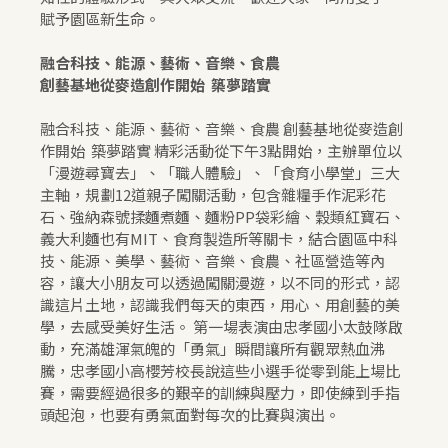
賦予園區新生命。
融合科技、能源、藝術、音樂、食農
創藝基地從麥造創作開始 築夢踏實
融合科技、能源、藝術、音樂、食農 創藝基地從麥造創
作開始 築夢踏實 精彩活動從下午3點開始，主辦單位以
「漫遊尋寶去」、「職人體驗」、「食育小學堂」三大
主軸，規劃12道親子闖關活動，包含雜糧手作泥彩花
石、強納森號揉麵煮麵、麵粉PP袋彩繪、穀類紅寶石、
義大利麵也有MIT、食育製造所等關卡，結合園區中科
技、能源、美學、藝術、音樂、食農、社區營造等內
容，讓大小朋友可以透過闖關漫遊，以不同的形式，認
識這片土地，認識我們每天的東西，用心、用創藝的美
學，去感受美好生活。 第一場表演由忠孝國小太鼓隊啟
動，充滿雄渾氣魄的「勇氣」瞬間讓所有觀眾熱血沸
騰，忠孝國小高櫻芳校長說這些小選手從零到能上場比
賽，需要經過很多的艱辛的訓練與壓力，即使練到手指
頭起泡，也要有勇氣面對每次的比賽與演出。