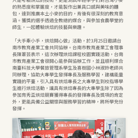
的熟悉度和掌握度，才能製作出兼具口感與美味的麵
包，達到推廣本土小麥的目的，背後有很深刻的教育意
涵。獲獎的選手透過全教總的媒合，與參加食農學堂的
師生，一起體驗烘焙的技藝與樂趣。
「大手牽小手，烘焙開心做」活動，於3月25日邀請台
南市教育產業工會共同協辦。台南市教育產業工會理事
長陳葦芸表示，這次辦理烘焙課程校園實踐活動，台南
市教育產業工會很開心能參與協辦工作，並且順利媒合
南臺科技大學餐旅管理系學生及喜樹國小林淑鈴老師共
同辦理，協助大專學生發揮專長及服務學習，建構能量
實踐的平臺，引入具有烘焙專長之大專學生到校指導學
生進行烘焙活動，讓具有烘焙專長的大專學生除了因為
參加育秀盃烘焙競賽獲得專長的發揮專長及獎項的肯定
外，更能具備公益關懷與服務學習的精神，將所學充份
發揮。